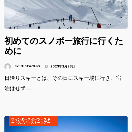
初めてのスノボー旅行に行くた
めに
BY:
EUSTACHIO
2023年2月28日
日帰りスキーとは、その日にスキー場に行き、宿
泊はせず …
ウィンタースポーツ
•
スキ
ー・スノボ
•
スキーツアー