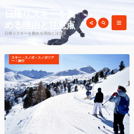
for:
日帰りスキーを薦
める理由と注意点
日帰りスキーを薦める理由と注意点
スキー・スノボ
•
スノボツア
ー
•
旅行